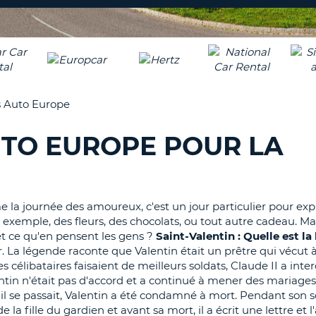
8-
VÉRIFICA
AGE
16
DU
CARAC
NOUVEA
AU
MOT
MOINS
DE
rs Auto Europe
UN
PASSE
CARAC
UTO EUROPE POUR LA
MAJUS
AU
MOINS
RÉINITI
LE
UN
MOT
 la journée des amoureux, c'est un jour particulier pour exp
CARAC
DE
 exemple, des fleurs, des chocolats, ou tout autre cadeau. Ma
PASSE
MINUS
et ce qu'en pensent les gens ?
Saint-Valentin : Quelle est la
AU
r. La légende raconte que Valentin était un prêtre qui vécut 
MOINS
CANCE
élibataires faisaient de meilleurs soldats, Claude II a inter
UN
tin n'était pas d'accord et a continué à mener des mariages
CHIFFR
il se passait, Valentin a été condamné à mort. Pendant son s
AU
a fille du gardien et avant sa mort, il a écrit une lettre et l