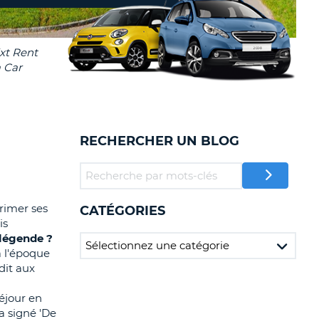
TION
NCES DE VOYAGES &
AFFILIÉS
TÈRES
U
CONNEXION
TÈRE
RECHERCHER UN BLOG
CULE
ALISER
rimer ses
CATÉGORIES
TÈRE
is
CULE
 légende ?
à l'époque
L
dit aux
E
éjour en
'a signé 'De