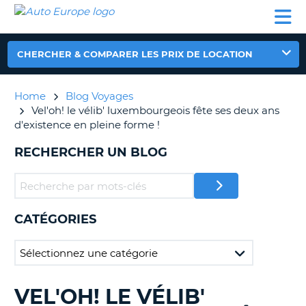
AUTO
LOCATION
LOCATION
CAMPING-
SUPPORT
EUROPE
DE
DE
PARTENAIRES
CAR
CLIENT
VOITURE
VOITURE
CHERCHER & COMPARER LES PRIX DE LOCATION
CAMPING-
CAR
Home
Blog Voyages
PARTENAIRES
Vel'oh! le vélib' luxembourgeois fête ses deux ans
SUPPORT
d'existence en pleine forme !
ON
CLIENT
RECHERCHER UN BLOG
MON
COMPTE
GÉRER
MA
CATÉGORIES
RÉSERVATION
FRANCE
VEL'OH! LE VÉLIB'
RECHERCHER
DES