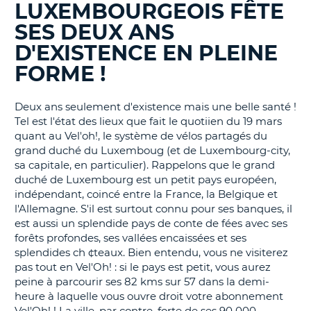
LUXEMBOURGEOIS FÊTE
BLOGS......
T
SES DEUX ANS
D'EXISTENCE EN PLEINE
FORME !
Deux ans seulement d'existence mais une belle santé !
Tel est l'état des lieux que fait le quotiien du 19 mars
quant au Vel'oh!, le système de vélos partagés du
grand duché du Luxemboug (et de Luxembourg-city,
sa capitale, en particulier). Rappelons que le grand
duché de Luxembourg est un petit pays européen,
indépendant, coincé entre la France, la Belgique et
l'Allemagne. S'il est surtout connu pour ses banques, il
est aussi un splendide pays de conte de fées avec ses
forêts profondes, ses vallées encaissées et ses
splendides ch ¢teaux. Bien entendu, vous ne visiterez
pas tout en Vel'Oh! : si le pays est petit, vous aurez
peine à parcourir ses 82 kms sur 57 dans la demi-
heure à laquelle vous ouvre droit votre abonnement
H
Vel'Oh! ! La ville, par contre, forte de ses 90 000