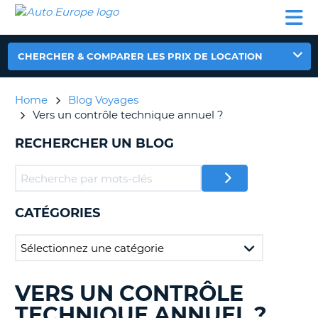
AUTO
LOCATION
LOCATION
CAMPING-
SUPPORT
EUROPE
DE
DE
PARTENAIRES
CAR
CLIENT
VOITURE
VOITURE
CHERCHER & COMPARER LES PRIX DE LOCATION
CAMPING-
CAR
Home
Blog Voyages
PARTENAIRES
Vers un contrôle technique annuel ?
SUPPORT
ON
RECHERCHER UN BLOG
CLIENT
MON
COMPTE
GÉRER
CATÉGORIES
MA
RÉSERVATION
FRANCE
VERS UN CONTRÔLE
RECHERCHER
DES
TECHNIQUE ANNUEL ?
BLOGS......