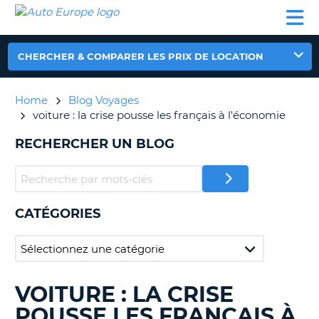
AUTO
LOCATION
LOCATION
CAMPING-
SUPPORT
EUROPE
DE
DE
PARTENAIRES
CAR
CLIENT
VOITURE
VOITURE
CHERCHER & COMPARER LES PRIX DE LOCATION
CAMPING-
CAR
Home
Blog Voyages
PARTENAIRES
voiture : la crise pousse les français à l'économie
SUPPORT
ON
RECHERCHER UN BLOG
CLIENT
MON
COMPTE
GÉRER
CATÉGORIES
MA
RÉSERVATION
FRANCE
VOITURE : LA CRISE
RECHERCHER
DES
POUSSE LES FRANÇAIS À
BLOGS......