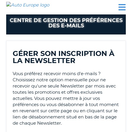
AUTO
LOCATION
LOCATION
CAMPING-
SUPPORT
EUROPE
DE
DE
PARTENAIRES
CAR
CLIENT
VOITURE
VOITURE
CENTRE DE GESTION DES PRÉFÉRENCES
DES E-MAILS
CAMPING-
CAR
PARTENAIRES
GÉRER SON INSCRIPTION À
SUPPORT
ON
LA NEWSLETTER
CLIENT
MON
Vous préférez recevoir moins d'e-mails ?
COMPTE
Choisissez notre option mensuelle pour ne
recevoir qu'une seule Newsletter par mois avec
GÉRER
toutes les promotions et offres exclusives
MA
actuelles. Vous pouvez mettre à jour vos
RÉSERVATION
préférences ou vous désabonner à tout moment
FRANCE
en revenant sur cette page ou en cliquant sur le
lien de désabonnement situé en bas de la page
de chaque Newsletter.