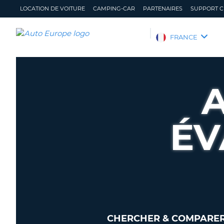
LOCATION DE VOITURE
CAMPING-CAR
PARTENAIRES
SUPPORT C
AUTO
FRANCE
EUROPE
LOCATION
DE
VOITURE
CAMPING-
CAR
ÉV
PARTENAIRES
SUPPORT
CLIENT
MON
GÉRER
COMPTE
MA
RÉSERVATION
FRANCE
CHERCHER & COMPARER 