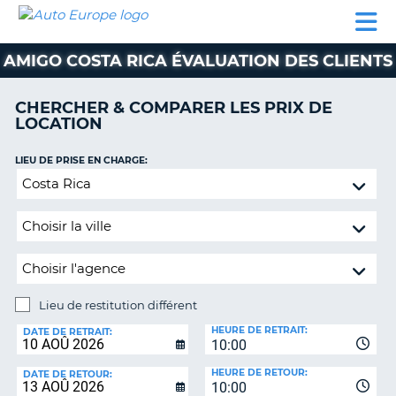
AUTO
LOCATION
LOCATION
CAMPING-
SUPPORT
EUROPE
DE
DE
PARTENAIRES
CAR
CLIENT
VOITURE
VOITURE
AMIGO COSTA RICA ÉVALUATION DES CLIENTS
CAMPING-
CAR
CHERCHER & COMPARER LES PRIX DE
LOCATION
PARTENAIRES
SUPPORT
LIEU DE PRISE EN CHARGE:
ON
CLIENT
Lieu
de
MON
restitution
COMPTE
différent
GÉRER
MA
RÉSERVATION
Lieu de restitution différent
LIEU
FRANCE
HEURE DE RETRAIT:
DE
DATE DE RETRAIT:
10:00
RESTITUTION:
HEURE DE RETOUR:
DATE DE RETOUR:
10:00