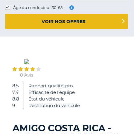
T
Âge du conducteur 30-65
VOIR NOS OFFRES
April
30
8 Avis
8.5
Rapport qualité-prix
Très
7.4
Efficacité de l'équipe
bonne
8.8
État du véhicule
expérience.
9
Restitution du véhicule
Voiture
en
excellent
AMIGO COSTA RICA -
état,
H