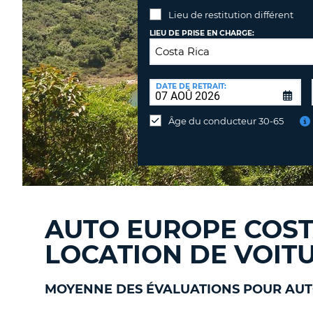
Lieu de restitution différent
LIEU DE PRISE EN CHARGE:
LIEU
DE
DATE DE RETRAIT:
Lieu
RESTITUTION:
de
Âge du conducteur 30-65
restitution
différent
AUTO EUROPE COSTA
LOCATION DE VOIT
MOYENNE DES ÉVALUATIONS POUR AUT