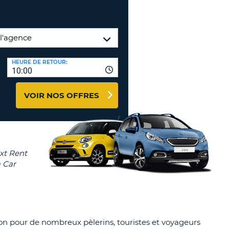
TION
NCES DE VOYAGES &
AFFILIÉS
TÈRES
U
CONNEXION
HEURE DE RETOUR:
10:00
TÈRE
VOIR NOS OFFRES
CULE
ALISER
TÈRE
CULE
L
E
tion pour de nombreux pèlerins, touristes et voyageurs