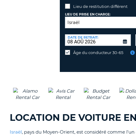
Lieu de restitution différent
LIEU DE PRISE EN CHARGE:
LIEU
DE
DATE DE RETRAIT:
Lieu
RESTITUTION:
de
Âge du conducteur 30-65
restitution
différent
LOCATION DE VOITURE EN 
Israël
, pays du Moyen-Orient, est considéré comme l'un de