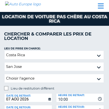
AUTO
LOCATION
LOCATION
CAMPING-
SUPPORT
EUROPE
DE
DE
PARTENAIRES
CAR
CLIENT
VOITURE
VOITURE
LOCATION DE VOITURE PAS CHÈRE AU COSTA
RICA
CAMPING-
CAR
CHERCHER & COMPARER LES PRIX DE
PARTENAIRES
LOCATION
SUPPORT
ON
LIEU DE PRISE EN CHARGE:
CLIENT
Lieu
MON
de
COMPTE
restitution
différent
GÉRER
MA
RÉSERVATION
Lieu de restitution différent
FRANCE
LIEU
HEURE DE RETRAIT:
DE
DATE DE RETRAIT:
10:00
RESTITUTION:
HEURE DE RETOUR:
DATE DE RETOUR: