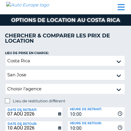
AUTO
LOCATION
LOCATION
CAMPING-
SUPPORT
EUROPE
DE
DE
PARTENAIRES
CAR
CLIENT
VOITURE
VOITURE
OPTIONS DE LOCATION AU COSTA RICA
CAMPING-
CAR
CHERCHER & COMPARER LES PRIX DE
LOCATION
PARTENAIRES
SUPPORT
LIEU DE PRISE EN CHARGE:
ON
CLIENT
Lieu
de
MON
restitution
COMPTE
différent
GÉRER
MA
RÉSERVATION
Lieu de restitution différent
LIEU
FRANCE
HEURE DE RETRAIT:
DE
DATE DE RETRAIT:
10:00
RESTITUTION:
HEURE DE RETOUR:
DATE DE RETOUR:
10:00