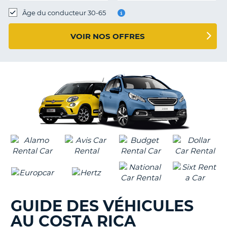
T
Âge du conducteur 30-65
VOIR NOS OFFRES
GUIDE DES VÉHICULES
AU COSTA RICA
H