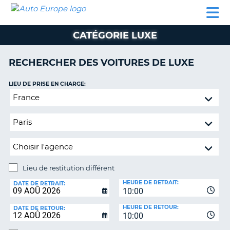
AUTO
LOCATION
LOCATION
CAMPING-
SUPPORT
EUROPE
DE
DE
PARTENAIRES
CAR
CLIENT
VOITURE
VOITURE
CATÉGORIE LUXE
CAMPING-
CAR
RECHERCHER DES VOITURES DE LUXE
PARTENAIRES
LIEU DE PRISE EN CHARGE:
SUPPORT
ON
Lieu
CLIENT
de
restitution
MON
différent
COMPTE
GÉRER
MA
Lieu de restitution différent
RÉSERVATION
LIEU
HEURE DE RETRAIT:
DE
DATE DE RETRAIT:
FRANCE
10:00
RESTITUTION:
HEURE DE RETOUR:
DATE DE RETOUR:
10:00