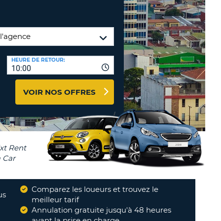
TION
NCES DE VOYAGES &
AFFILIÉS
TÈRES
U
CONNEXION
HEURE DE RETOUR:
10:00
TÈRE
VOIR NOS OFFRES
CULE
ALISER
TÈRE
CULE
L
Comparez les loueurs et trouvez le
us
meilleur tarif
E
Annulation gratuite jusqu'à 48 heures
avant la prise en charge