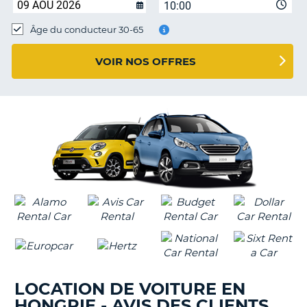
10:00
T
Âge du conducteur 30-65
VOIR NOS OFFRES
LOCATION DE VOITURE EN
HONGRIE - AVIS DES CLIENTS
H