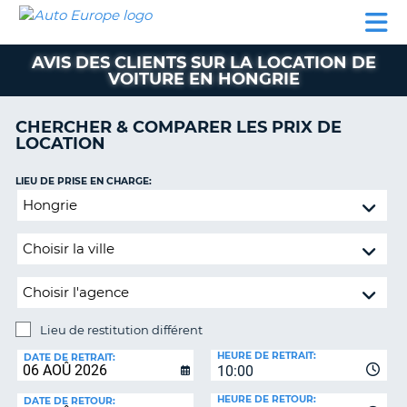
AUTO
LOCATION
LOCATION
CAMPING-
SUPPORT
EUROPE
DE
DE
PARTENAIRES
CAR
CLIENT
VOITURE
VOITURE
AVIS DES CLIENTS SUR LA LOCATION DE
VOITURE EN HONGRIE
CAMPING-
CAR
CHERCHER & COMPARER LES PRIX DE
PARTENAIRES
LOCATION
SUPPORT
ON
LIEU DE PRISE EN CHARGE:
CLIENT
Lieu
MON
de
COMPTE
restitution
différent
GÉRER
MA
RÉSERVATION
Lieu de restitution différent
FRANCE
LIEU
HEURE DE RETRAIT:
DE
DATE DE RETRAIT:
10:00
RESTITUTION:
HEURE DE RETOUR:
DATE DE RETOUR: