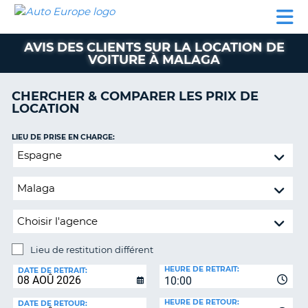
AUTO
LOCATION
LOCATION
CAMPING-
SUPPORT
EUROPE
DE
DE
PARTENAIRES
CAR
CLIENT
VOITURE
VOITURE
AVIS DES CLIENTS SUR LA LOCATION DE
VOITURE À MALAGA
CAMPING-
CAR
CHERCHER & COMPARER LES PRIX DE
PARTENAIRES
LOCATION
SUPPORT
ON
LIEU DE PRISE EN CHARGE:
CLIENT
Lieu
MON
de
COMPTE
restitution
différent
GÉRER
MA
RÉSERVATION
Lieu de restitution différent
FRANCE
LIEU
HEURE DE RETRAIT:
DE
DATE DE RETRAIT:
10:00
RESTITUTION:
HEURE DE RETOUR:
DATE DE RETOUR: