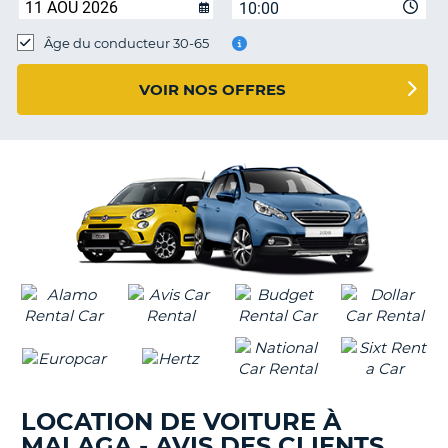
10:00
T
Âge du conducteur 30-65
VOIR NOS OFFRES
LOCATION DE VOITURE À
MALAGA - AVIS DES CLIENTS
H