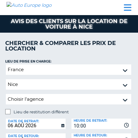
AUTO
LOCATION
LOCATION
CAMPING-
SUPPORT
EUROPE
DE
DE
PARTENAIRES
CAR
CLIENT
VOITURE
VOITURE
AVIS DES CLIENTS SUR LA LOCATION DE
VOITURE À NICE
CAMPING-
CAR
CHERCHER & COMPARER LES PRIX DE
PARTENAIRES
LOCATION
SUPPORT
ON
LIEU DE PRISE EN CHARGE:
CLIENT
Lieu
MON
de
COMPTE
restitution
différent
GÉRER
MA
RÉSERVATION
Lieu de restitution différent
FRANCE
LIEU
HEURE DE RETRAIT:
DE
DATE DE RETRAIT:
10:00
RESTITUTION:
HEURE DE RETOUR:
DATE DE RETOUR: