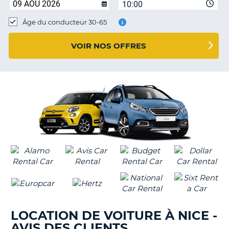
10:00
T
Âge du conducteur 30-65
VOIR NOS OFFRES
LOCATION DE VOITURE À NICE -
AVIS DES CLIENTS
H