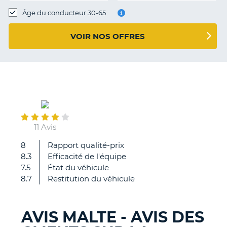
T
Âge du conducteur 30-65
VOIR NOS OFFRES
June
23
11 Avis
8
Rapport qualité-prix
rapide
8.3
Efficacité de l'équipe
et
7.5
État du véhicule
clair
8.7
Restitution du véhicule
meme
si
au
AVIS MALTE - AVIS DES
retour
H