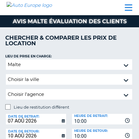
AUTO
LOCATION
LOCATION
CAMPING-
SUPPORT
EUROPE
DE
DE
PARTENAIRES
CAR
CLIENT
VOITURE
VOITURE
AVIS MALTE ÉVALUATION DES CLIENTS
CAMPING-
CAR
CHERCHER & COMPARER LES PRIX DE
LOCATION
PARTENAIRES
SUPPORT
LIEU DE PRISE EN CHARGE:
ON
CLIENT
Lieu
de
MON
restitution
COMPTE
différent
GÉRER
MA
RÉSERVATION
Lieu de restitution différent
LIEU
FRANCE
HEURE DE RETRAIT:
DE
DATE DE RETRAIT:
10:00
RESTITUTION:
HEURE DE RETOUR:
DATE DE RETOUR:
10:00