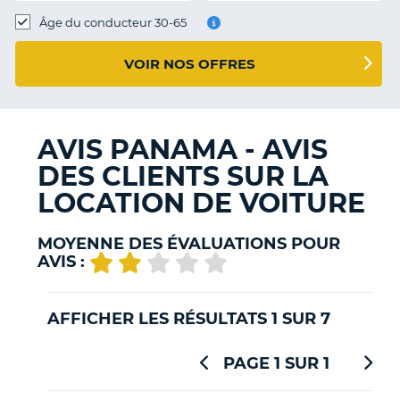
T
Âge du conducteur 30-65
VOIR NOS OFFRES
AVIS PANAMA - AVIS
DES CLIENTS SUR LA
LOCATION DE VOITURE
MOYENNE DES ÉVALUATIONS POUR
AVIS :
AFFICHER LES RÉSULTATS 1 SUR 7
PAGE 1 SUR 1
H