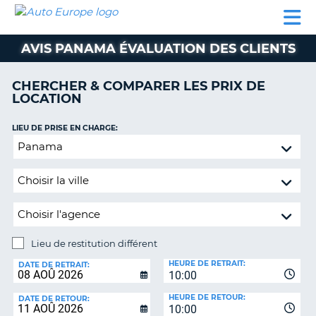
AUTO
LOCATION
LOCATION
CAMPING-
SUPPORT
EUROPE
DE
DE
PARTENAIRES
CAR
CLIENT
VOITURE
VOITURE
AVIS PANAMA ÉVALUATION DES CLIENTS
CAMPING-
CAR
CHERCHER & COMPARER LES PRIX DE
LOCATION
PARTENAIRES
SUPPORT
LIEU DE PRISE EN CHARGE:
ON
CLIENT
Lieu
de
MON
restitution
COMPTE
différent
GÉRER
MA
RÉSERVATION
Lieu de restitution différent
LIEU
FRANCE
HEURE DE RETRAIT:
DE
DATE DE RETRAIT:
10:00
RESTITUTION:
HEURE DE RETOUR:
DATE DE RETOUR:
10:00