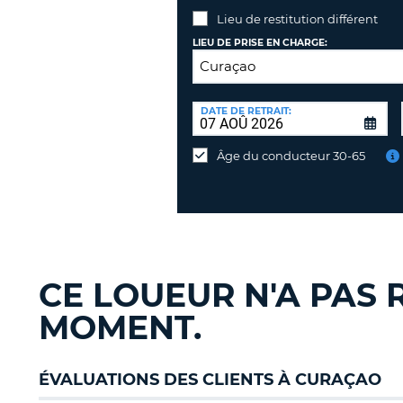
Lieu de restitution différent
LIEU DE PRISE EN CHARGE:
LIEU
DE
DATE DE RETRAIT:
Lieu
RESTITUTION:
de
Âge du conducteur 30-65
restitution
différent
CE LOUEUR N'A PAS 
MOMENT.
ÉVALUATIONS DES CLIENTS À CURAÇAO