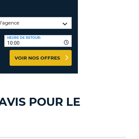
TION
NCES DE VOYAGES &
AFFILIÉS
TÈRES
U
CONNEXION
HEURE DE RETOUR:
10:00
TÈRE
VOIR NOS OFFRES
CULE
ALISER
TÈRE
AVIS POUR LE
CULE
L
E