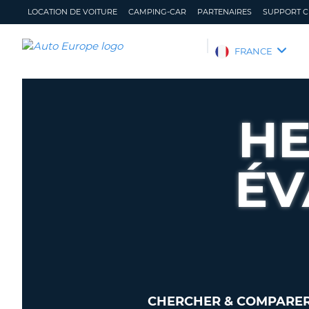
LOCATION DE VOITURE
CAMPING-CAR
PARTENAIRES
SUPPORT C
AUTO
FRANCE
EUROPE
LOCATION
DE
HE
VOITURE
CAMPING-
CAR
ÉV
PARTENAIRES
SUPPORT
CLIENT
MON
GÉRER
COMPTE
MA
RÉSERVATION
FRANCE
CHERCHER & COMPARER 