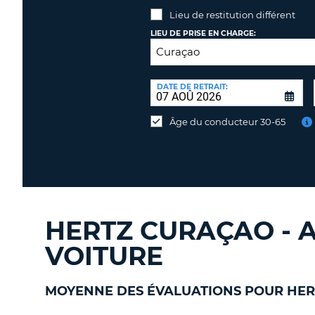
Lieu de restitution différent
LIEU DE PRISE EN CHARGE:
LIEU
DE
DATE DE RETRAIT:
Lieu
RESTITUTION:
de
Âge du conducteur 30-65
restitution
différent
HERTZ CURAÇAO - A
VOITURE
MOYENNE DES ÉVALUATIONS POUR HER