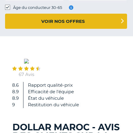
T
Âge du conducteur 30-65
VOIR NOS OFFRES
May
23
67 Avis
8.6
Rapport qualité-prix
Ras
8.9
Efficacité de l'équipe
8.9
État du véhicule
9
Restitution du véhicule
DOLLAR MAROC - AVIS
H