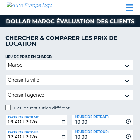
AUTO
LOCATION
LOCATION
CAMPING-
SUPPORT
EUROPE
DE
DE
PARTENAIRES
CAR
CLIENT
VOITURE
VOITURE
DOLLAR MAROC ÉVALUATION DES CLIENTS
CAMPING-
CAR
CHERCHER & COMPARER LES PRIX DE
LOCATION
PARTENAIRES
SUPPORT
LIEU DE PRISE EN CHARGE:
ON
CLIENT
Lieu
de
MON
restitution
COMPTE
différent
GÉRER
MA
RÉSERVATION
Lieu de restitution différent
LIEU
FRANCE
HEURE DE RETRAIT:
DE
DATE DE RETRAIT:
10:00
RESTITUTION:
HEURE DE RETOUR:
DATE DE RETOUR:
10:00