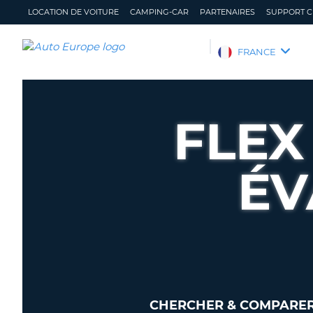
LOCATION DE VOITURE
CAMPING-CAR
PARTENAIRES
SUPPORT C
AUTO
FRANCE
EUROPE
LOCATION
DE
FLEX
VOITURE
CAMPING-
CAR
ÉV
PARTENAIRES
SUPPORT
CLIENT
MON
GÉRER
COMPTE
MA
RÉSERVATION
FRANCE
CHERCHER & COMPARER 