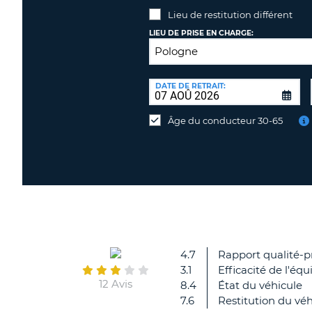
Lieu de restitution différent
LIEU DE PRISE EN CHARGE:
LIEU
DE
DATE DE RETRAIT:
Lieu
RESTITUTION:
de
Âge du conducteur 30-65
restitution
différent
4.7
Rapport qualité-p
3.1
Efficacité de l'équ
12 Avis
8.4
État du véhicule
7.6
Restitution du véh