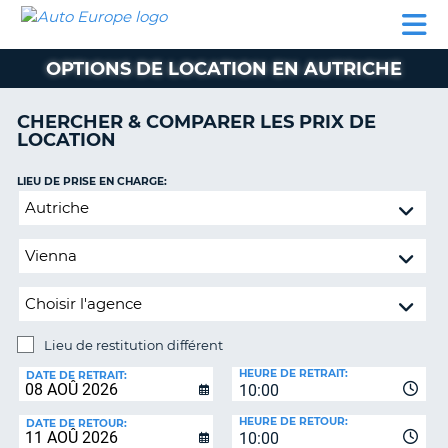
AUTO
LOCATION
LOCATION
CAMPING-
SUPPORT
EUROPE
DE
DE
PARTENAIRES
CAR
CLIENT
VOITURE
VOITURE
OPTIONS DE LOCATION EN AUTRICHE
CAMPING-
CAR
CHERCHER & COMPARER LES PRIX DE
LOCATION
PARTENAIRES
SUPPORT
LIEU DE PRISE EN CHARGE:
ON
CLIENT
Lieu
de
MON
restitution
COMPTE
différent
GÉRER
MA
RÉSERVATION
Lieu de restitution différent
LIEU
FRANCE
HEURE DE RETRAIT:
DE
DATE DE RETRAIT:
10:00
RESTITUTION:
HEURE DE RETOUR:
DATE DE RETOUR:
10:00