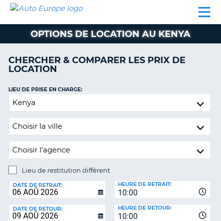
AUTO
LOCATION
LOCATION
CAMPING-
SUPPORT
EUROPE
DE
DE
PARTENAIRES
CAR
CLIENT
VOITURE
VOITURE
OPTIONS DE LOCATION AU KENYA
CAMPING-
CAR
CHERCHER & COMPARER LES PRIX DE
LOCATION
PARTENAIRES
SUPPORT
LIEU DE PRISE EN CHARGE:
ON
CLIENT
Lieu
de
MON
restitution
COMPTE
différent
GÉRER
MA
RÉSERVATION
Lieu de restitution différent
LIEU
FRANCE
HEURE DE RETRAIT:
DE
DATE DE RETRAIT:
10:00
RESTITUTION:
HEURE DE RETOUR:
DATE DE RETOUR:
10:00