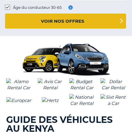
T
Âge du conducteur 30-65
VOIR NOS OFFRES
GUIDE DES VÉHICULES
AU KENYA
H