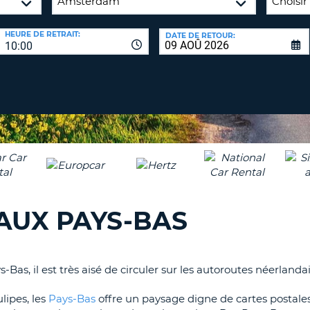
8-
VÉRIFICA
AGE
HEURE DE RETRAIT:
DATE DE RETOUR:
16
DU
10:00
CARAC
NOUVEA
AU
MOT
MOINS
DE
UN
PASSE
CARAC
MAJUS
AU
MOINS
RÉINITI
LE
UN
MOT
CARAC
DE
AUX PAYS-BAS
PASSE
MINUS
AU
MOINS
CANCE
UN
s-Bas, il est très aisé de circuler sur les autoroutes néerla
CHIFFR
lipes, les
Pays-Bas
offre un paysage digne de cartes postales.
AU