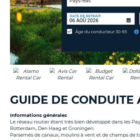
LIEU
DE
DATE DE RETRAIT:
Lieu
RESTITUTION:
de
Âge du conducteur 30-65
restitution
différent
GUIDE DE CONDUITE 
Informations générales
Le réseau routier étant très bien développé dans les Pay
Rotterdam, Den Haag et Groningen.
Parsemés de canaux, moulins à vent et de champs de tu