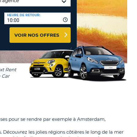
TION
NCES DE VOYAGES &
HEURE DE RETOUR:
10:00
AFFILIÉS
TÈRES
U
CONNEXION
VOIR NOS OFFRES
TÈRE
CULE
ALISER
TÈRE
CULE
L
ndaises pour se rendre par exemple à Amsterdam,
E
 Découvrez les jolies régions côtières le long de la mer