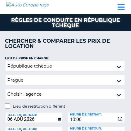
AUTO
LOCATION
LOCATION
CAMPING-
SUPPORT
EUROPE
DE
DE
PARTENAIRES
CAR
CLIENT
VOITURE
VOITURE
RÈGLES DE CONDUITE EN RÉPUBLIQUE
TCHÈQUE
CAMPING-
CAR
CHERCHER & COMPARER LES PRIX DE
PARTENAIRES
LOCATION
SUPPORT
ON
LIEU DE PRISE EN CHARGE:
CLIENT
Lieu
MON
de
COMPTE
restitution
différent
GÉRER
MA
RÉSERVATION
Lieu de restitution différent
FRANCE
LIEU
HEURE DE RETRAIT:
DE
DATE DE RETRAIT:
10:00
RESTITUTION:
HEURE DE RETOUR:
DATE DE RETOUR: