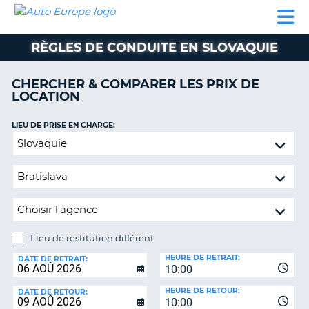
AUTO
LOCATION
LOCATION
CAMPING-
SUPPORT
EUROPE
DE
DE
PARTENAIRES
CAR
CLIENT
VOITURE
VOITURE
RÈGLES DE CONDUITE EN SLOVAQUIE
CAMPING-
CAR
CHERCHER & COMPARER LES PRIX DE
LOCATION
PARTENAIRES
SUPPORT
LIEU DE PRISE EN CHARGE:
ON
CLIENT
Lieu
de
MON
restitution
COMPTE
différent
GÉRER
MA
RÉSERVATION
Lieu de restitution différent
LIEU
FRANCE
HEURE DE RETRAIT:
DE
DATE DE RETRAIT:
10:00
RESTITUTION:
HEURE DE RETOUR:
DATE DE RETOUR:
10:00