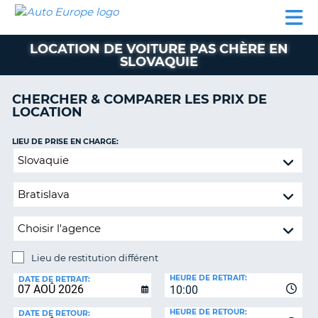
AUTO
LOCATION
LOCATION
CAMPING-
SUPPORT
EUROPE
DE
DE
PARTENAIRES
CAR
CLIENT
VOITURE
VOITURE
LOCATION DE VOITURE PAS CHÈRE EN
SLOVAQUIE
CAMPING-
CAR
CHERCHER & COMPARER LES PRIX DE
PARTENAIRES
LOCATION
SUPPORT
ON
LIEU DE PRISE EN CHARGE:
CLIENT
Lieu
MON
de
COMPTE
restitution
différent
GÉRER
MA
RÉSERVATION
Lieu de restitution différent
FRANCE
LIEU
HEURE DE RETRAIT:
DE
DATE DE RETRAIT:
10:00
RESTITUTION:
HEURE DE RETOUR:
DATE DE RETOUR: