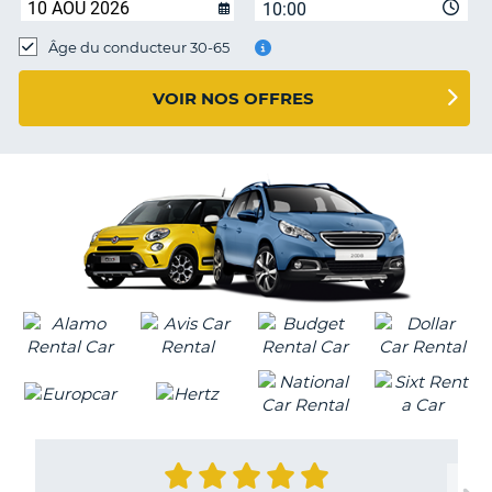
10:00
T
Âge du conducteur 30-65
VOIR NOS OFFRES
H