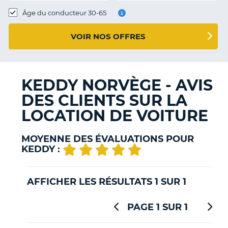
T
Âge du conducteur 30-65
VOIR NOS OFFRES
KEDDY NORVÈGE - AVIS
DES CLIENTS SUR LA
LOCATION DE VOITURE
MOYENNE DES ÉVALUATIONS POUR
KEDDY :
AFFICHER LES RÉSULTATS 1 SUR 1
PAGE 1 SUR 1
H