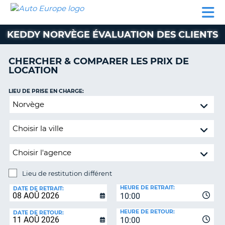
AUTO
LOCATION
LOCATION
CAMPING-
SUPPORT
EUROPE
DE
DE
PARTENAIRES
CAR
CLIENT
VOITURE
VOITURE
KEDDY NORVÈGE ÉVALUATION DES CLIENTS
CAMPING-
CAR
CHERCHER & COMPARER LES PRIX DE
LOCATION
PARTENAIRES
SUPPORT
LIEU DE PRISE EN CHARGE:
ON
CLIENT
Lieu
de
MON
restitution
COMPTE
différent
GÉRER
MA
RÉSERVATION
Lieu de restitution différent
LIEU
FRANCE
HEURE DE RETRAIT:
DE
DATE DE RETRAIT:
10:00
RESTITUTION:
HEURE DE RETOUR:
DATE DE RETOUR:
10:00