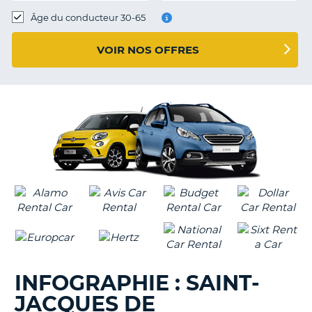
T
Âge du conducteur 30-65
VOIR NOS OFFRES
INFOGRAPHIE : SAINT-
JACQUES DE
H