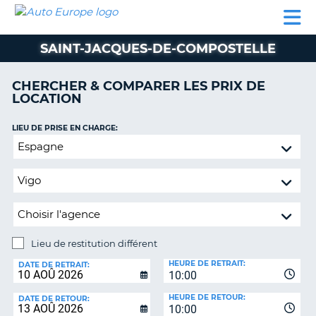
AUTO
LOCATION
LOCATION
CAMPING-
SUPPORT
EUROPE
DE
DE
PARTENAIRES
CAR
CLIENT
VOITURE
VOITURE
SAINT-JACQUES-DE-COMPOSTELLE
CAMPING-
CAR
CHERCHER & COMPARER LES PRIX DE
LOCATION
PARTENAIRES
SUPPORT
LIEU DE PRISE EN CHARGE:
ON
CLIENT
Lieu
de
MON
restitution
COMPTE
différent
GÉRER
MA
RÉSERVATION
Lieu de restitution différent
LIEU
FRANCE
HEURE DE RETRAIT:
DE
DATE DE RETRAIT:
10:00
RESTITUTION:
HEURE DE RETOUR:
DATE DE RETOUR:
10:00