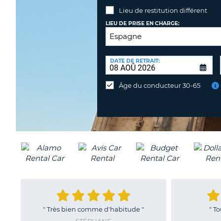
Lieu de restitution différent
LIEU DE PRISE EN CHARGE:
LIEU
DE
DATE DE RETRAIT:
Lieu
RESTITUTION:
de
Âge du conducteur 30-65
restitution
différent
"
Très bien comme d'habitude
"
"
Toujours auss
STÉPHANE
FE