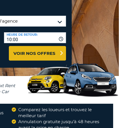
TION
NCES DE VOYAGES &
AFFILIÉS
TÈRES
U
CONNEXION
HEURE DE RETOUR:
10:00
TÈRE
VOIR NOS OFFRES
CULE
ALISER
TÈRE
CULE
L
Comparez les loueurs et trouvez le
us
meilleur tarif
E
Annulation gratuite jusqu'à 48 heures
"
Toujours très bonne.
"
avant la prise en charge
JACQUES