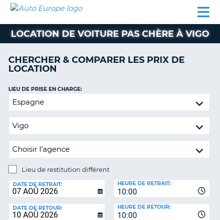
AUTO
LOCATION
LOCATION
CAMPING-
SUPPORT
EUROPE
DE
DE
PARTENAIRES
CAR
CLIENT
VOITURE
VOITURE
LOCATION DE VOITURE PAS CHÈRE À VIGO
CAMPING-
CAR
CHERCHER & COMPARER LES PRIX DE
LOCATION
PARTENAIRES
SUPPORT
LIEU DE PRISE EN CHARGE:
ON
CLIENT
Lieu
de
MON
restitution
COMPTE
différent
GÉRER
MA
RÉSERVATION
Lieu de restitution différent
LIEU
FRANCE
HEURE DE RETRAIT:
DE
DATE DE RETRAIT:
10:00
RESTITUTION:
HEURE DE RETOUR:
DATE DE RETOUR:
10:00