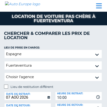
AUTO
LOCATION
LOCATION
CAMPING-
SUPPORT
EUROPE
DE
DE
PARTENAIRES
CAR
CLIENT
VOITURE
VOITURE
LOCATION DE VOITURE PAS CHÈRE À
FUERTEVENTURA
CAMPING-
CAR
CHERCHER & COMPARER LES PRIX DE
PARTENAIRES
LOCATION
SUPPORT
ON
LIEU DE PRISE EN CHARGE:
CLIENT
Lieu
MON
de
COMPTE
restitution
différent
GÉRER
MA
RÉSERVATION
Lieu de restitution différent
FRANCE
LIEU
HEURE DE RETRAIT:
DE
DATE DE RETRAIT:
10:00
RESTITUTION:
HEURE DE RETOUR:
DATE DE RETOUR: