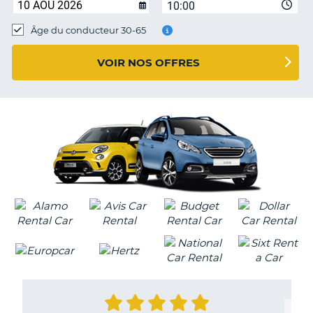
10:00
T
Âge du conducteur 30-65
VOIR NOS OFFRES
H