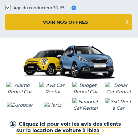
T
Âge du conducteur 30-65
VOIR NOS OFFRES
Cliquez ici pour voir les avis des clients
sur la location de voiture à Ibiza
H