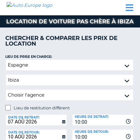
AUTO
LOCATION
LOCATION
CAMPING-
SUPPORT
EUROPE
DE
DE
PARTENAIRES
CAR
CLIENT
VOITURE
VOITURE
LOCATION DE VOITURE PAS CHÈRE À IBIZA
CAMPING-
CAR
CHERCHER & COMPARER LES PRIX DE
LOCATION
PARTENAIRES
SUPPORT
LIEU DE PRISE EN CHARGE:
ON
CLIENT
Lieu
de
MON
restitution
COMPTE
différent
GÉRER
MA
RÉSERVATION
Lieu de restitution différent
LIEU
FRANCE
HEURE DE RETRAIT:
DE
DATE DE RETRAIT:
10:00
RESTITUTION:
HEURE DE RETOUR:
DATE DE RETOUR:
10:00