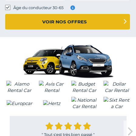
T
Âge du conducteur 30-65
VOIR NOS OFFRES
"
Tout s'est très bien passé
"
H