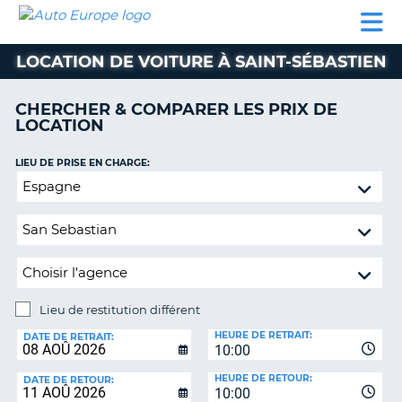
AUTO
LOCATION
LOCATION
CAMPING-
SUPPORT
EUROPE
DE
DE
PARTENAIRES
CAR
CLIENT
VOITURE
VOITURE
LOCATION DE VOITURE À SAINT-SÉBASTIEN
CAMPING-
CAR
CHERCHER & COMPARER LES PRIX DE
LOCATION
PARTENAIRES
SUPPORT
LIEU DE PRISE EN CHARGE:
ON
CLIENT
Lieu
de
MON
restitution
COMPTE
différent
GÉRER
MA
RÉSERVATION
Lieu de restitution différent
LIEU
FRANCE
HEURE DE RETRAIT:
DE
DATE DE RETRAIT:
10:00
RESTITUTION:
HEURE DE RETOUR:
DATE DE RETOUR:
10:00