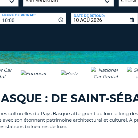
8-
VÉRIFICA
AGE
HEURE DE RETRAIT:
DATE DE RETOUR:
16
DU
10:00
CARAC
NOUVEA
AU
MOT
MOINS
DE
UN
PASSE
CARAC
MAJUS
AU
MOINS
RÉINITI
LE
UN
MOT
CARAC
DE
ASQUE : DE SAINT-SÉB
PASSE
MINUS
AU
MOINS
es culturelles du Pays Basque atteignent au loin le long des
CANCE
UN
vec son étonnant patrimoine architectural et culturel. À pr
 stations balnéaires de luxe.
CHIFFR
AU