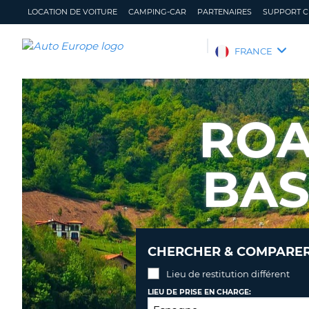
LOCATION DE VOITURE
CAMPING-CAR
PARTENAIRES
SUPPORT C
AUTO
FRANCE
EUROPE
LOCATION
DE
ROA
VOITURE
CAMPING-
CAR
BAS
PARTENAIRES
SUPPORT
CLIENT
MON
GÉRER
CHERCHER & COMPARER 
COMPTE
MA
RÉSERVATION
Lieu de restitution différent
FRANCE
LIEU DE PRISE EN CHARGE: