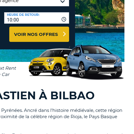
TION
NCES DE VOYAGES &
HEURE DE RETOUR:
10:00
AFFILIÉS
TÈRES
U
CONNEXION
VOIR NOS OFFRES
TÈRE
CULE
ALISER
TÈRE
ASTIEN À BILBAO
CULE
 Pyrénées. Ancré dans l'histoire médiévale, cette région
L
oximité de la célèbre région de Rioja, le Pays Basque
E