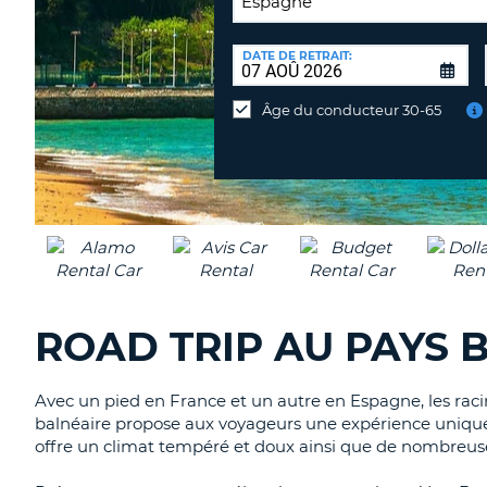
LIEU
DE
DATE DE RETRAIT:
Lieu
RESTITUTION:
de
Âge du conducteur 30-65
restitution
différent
ROAD TRIP AU PAYS B
Avec un pied en France et un autre en Espagne, les racin
balnéaire propose aux voyageurs une expérience unique a
offre un climat tempéré et doux ainsi que de nombreuses