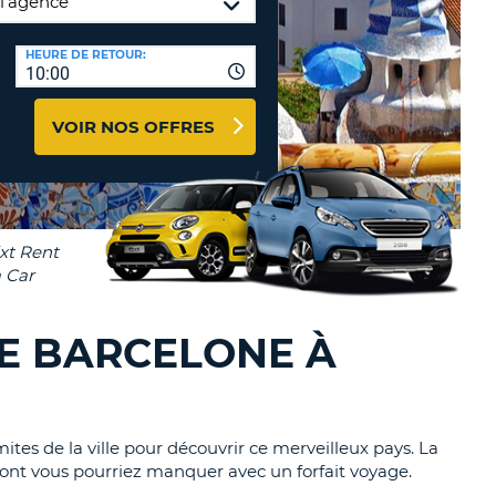
TION
NCES DE VOYAGES &
HEURE DE RETOUR:
10:00
AFFILIÉS
TÈRES
U
CONNEXION
VOIR NOS OFFRES
TÈRE
CULE
ALISER
TÈRE
DE BARCELONE À
CULE
L
es de la ville pour découvrir ce merveilleux pays. La
E
dont vous pourriez manquer avec un forfait voyage.