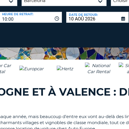
8-
VÉRIFICA
AGE
HEURE DE RETRAIT:
DATE DE RETOUR:
16
DU
10:00
CARAC
NOUVEA
AU
MOT
MOINS
DE
UN
PASSE
CARAC
MAJUS
AU
MOINS
RÉINITI
LE
UN
MOT
CARAC
DE
OGNE ET À VALENCE : 
PASSE
MINUS
AU
MOINS
CANCE
UN
aque année, mais beaucoup d'entre eux vont au-delà des limit
CHIFFR
harmants villages et vignobles de classe mondiale, tout ce 
AU
e propre location de voiture chez Auto Europe.