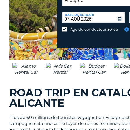
LIEU
DE
DATE DE RETRAIT:
Lieu
RESTITUTION:
de
Âge du conducteur 30-65
restitution
différent
ROAD TRIP EN CATAL
ALICANTE
Plus de 60 millions de touristes voyagent en Espagne ch
campagne catalane est le foyer de ruines romaines, de c
Explorez la côte est de l'Espagne en road trip avec votr