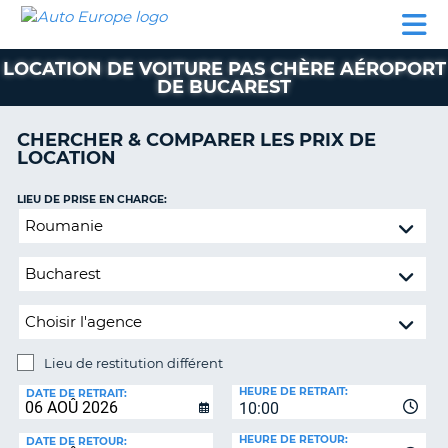
AUTO
LOCATION
LOCATION
CAMPING-
SUPPORT
EUROPE
DE
DE
PARTENAIRES
CAR
CLIENT
VOITURE
VOITURE
LOCATION DE VOITURE PAS CHÈRE AÉROPORT
DE BUCAREST
CAMPING-
CAR
CHERCHER & COMPARER LES PRIX DE
PARTENAIRES
LOCATION
SUPPORT
ON
LIEU DE PRISE EN CHARGE:
CLIENT
Lieu
MON
de
COMPTE
restitution
différent
GÉRER
MA
RÉSERVATION
Lieu de restitution différent
FRANCE
LIEU
HEURE DE RETRAIT:
DE
DATE DE RETRAIT:
10:00
RESTITUTION:
HEURE DE RETOUR:
DATE DE RETOUR: