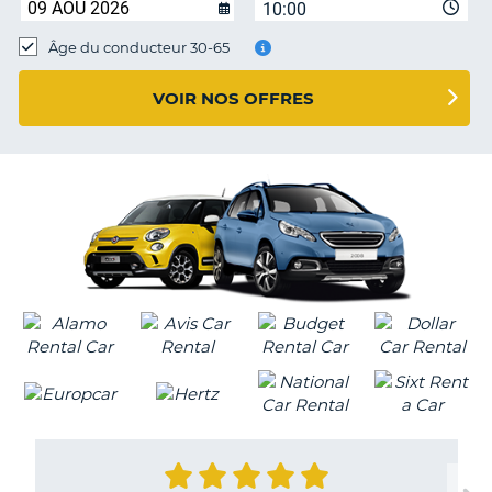
10:00
T
Âge du conducteur 30-65
VOIR NOS OFFRES
H