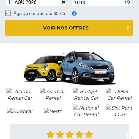
10:00
T
Âge du conducteur 30-65
VOIR NOS OFFRES
H