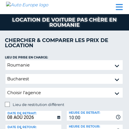
AUTO
LOCATION
LOCATION
CAMPING-
SUPPORT
EUROPE
DE
DE
PARTENAIRES
CAR
CLIENT
VOITURE
VOITURE
LOCATION DE VOITURE PAS CHÈRE EN
ROUMANIE
CAMPING-
CAR
CHERCHER & COMPARER LES PRIX DE
PARTENAIRES
LOCATION
SUPPORT
ON
LIEU DE PRISE EN CHARGE:
CLIENT
Lieu
MON
de
COMPTE
restitution
différent
GÉRER
MA
RÉSERVATION
Lieu de restitution différent
FRANCE
LIEU
HEURE DE RETRAIT:
DE
DATE DE RETRAIT:
10:00
RESTITUTION:
HEURE DE RETOUR:
DATE DE RETOUR: