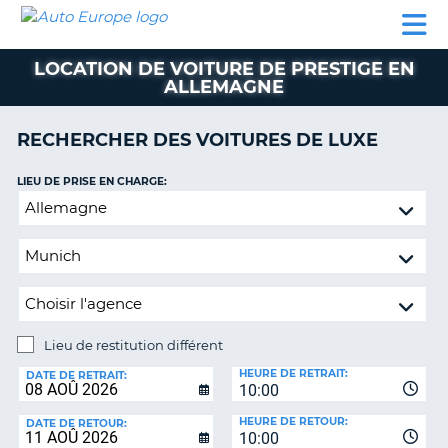
AUTO
LOCATION
LOCATION
CAMPING-
SUPPORT
EUROPE
DE
DE
PARTENAIRES
CAR
CLIENT
VOITURE
VOITURE
LOCATION DE VOITURE DE PRESTIGE EN
ALLEMAGNE
CAMPING-
CAR
RECHERCHER DES VOITURES DE LUXE
PARTENAIRES
SUPPORT
LIEU DE PRISE EN CHARGE:
ON
CLIENT
Lieu
de
MON
restitution
COMPTE
différent
GÉRER
MA
RÉSERVATION
Lieu de restitution différent
LIEU
FRANCE
HEURE DE RETRAIT:
DE
DATE DE RETRAIT:
10:00
RESTITUTION:
HEURE DE RETOUR:
DATE DE RETOUR:
10:00