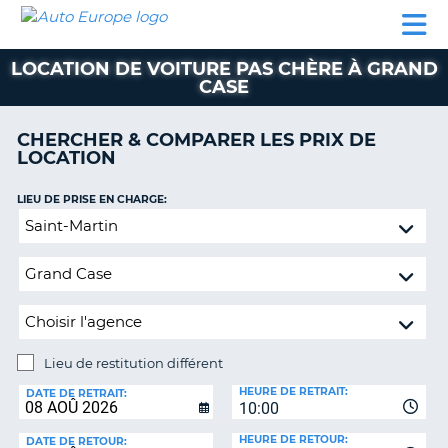
AUTO
LOCATION
LOCATION
CAMPING-
SUPPORT
EUROPE
DE
DE
PARTENAIRES
CAR
CLIENT
VOITURE
VOITURE
LOCATION DE VOITURE PAS CHÈRE À GRAND
CASE
CAMPING-
CAR
CHERCHER & COMPARER LES PRIX DE
PARTENAIRES
LOCATION
SUPPORT
ON
LIEU DE PRISE EN CHARGE:
CLIENT
Lieu
MON
de
COMPTE
restitution
différent
GÉRER
MA
RÉSERVATION
Lieu de restitution différent
FRANCE
LIEU
HEURE DE RETRAIT:
DE
DATE DE RETRAIT:
10:00
RESTITUTION:
HEURE DE RETOUR:
DATE DE RETOUR: