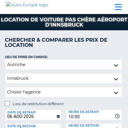
AUTO
LOCATION
LOCATION
CAMPING-
SUPPORT
EUROPE
DE
DE
PARTENAIRES
CAR
CLIENT
VOITURE
VOITURE
LOCATION DE VOITURE PAS CHÈRE AÉROPORT
D'INNSBRUCK
CAMPING-
CAR
CHERCHER & COMPARER LES PRIX DE
PARTENAIRES
LOCATION
SUPPORT
ON
LIEU DE PRISE EN CHARGE:
CLIENT
Lieu
MON
de
COMPTE
restitution
différent
GÉRER
MA
RÉSERVATION
Lieu de restitution différent
FRANCE
LIEU
HEURE DE RETRAIT:
DE
DATE DE RETRAIT:
10:00
RESTITUTION:
HEURE DE RETOUR:
DATE DE RETOUR: