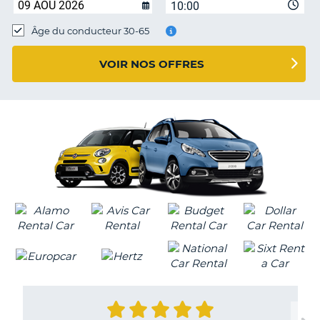
10:00
T
Âge du conducteur 30-65
VOIR NOS OFFRES
H