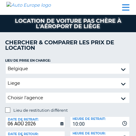
AUTO
LOCATION
LOCATION
CAMPING-
SUPPORT
EUROPE
DE
DE
PARTENAIRES
CAR
CLIENT
VOITURE
VOITURE
LOCATION DE VOITURE PAS CHÈRE À
L'AÉROPORT DE LIÈGE
CAMPING-
CAR
CHERCHER & COMPARER LES PRIX DE
PARTENAIRES
LOCATION
SUPPORT
ON
LIEU DE PRISE EN CHARGE:
CLIENT
Lieu
MON
de
COMPTE
restitution
différent
GÉRER
MA
RÉSERVATION
Lieu de restitution différent
FRANCE
LIEU
HEURE DE RETRAIT:
DE
DATE DE RETRAIT:
10:00
RESTITUTION:
HEURE DE RETOUR:
DATE DE RETOUR: