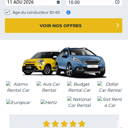
10:00
T
Âge du conducteur 30-65
VOIR NOS OFFRES
H