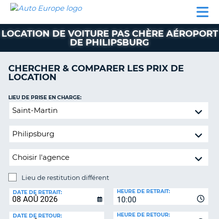
AUTO
LOCATION
LOCATION
CAMPING-
SUPPORT
EUROPE
DE
DE
PARTENAIRES
CAR
CLIENT
VOITURE
VOITURE
LOCATION DE VOITURE PAS CHÈRE AÉROPORT
DE PHILIPSBURG
CAMPING-
CAR
CHERCHER & COMPARER LES PRIX DE
PARTENAIRES
LOCATION
SUPPORT
ON
LIEU DE PRISE EN CHARGE:
CLIENT
Lieu
MON
de
COMPTE
restitution
différent
GÉRER
MA
RÉSERVATION
Lieu de restitution différent
FRANCE
LIEU
HEURE DE RETRAIT:
DE
DATE DE RETRAIT:
10:00
RESTITUTION:
HEURE DE RETOUR:
DATE DE RETOUR: