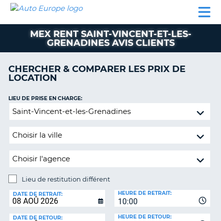
AUTO
LOCATION
LOCATION
CAMPING-
SUPPORT
EUROPE
DE
DE
PARTENAIRES
CAR
CLIENT
VOITURE
VOITURE
MEX RENT SAINT-VINCENT-ET-LES-
GRENADINES AVIS CLIENTS
CAMPING-
CAR
CHERCHER & COMPARER LES PRIX DE
PARTENAIRES
LOCATION
SUPPORT
ON
LIEU DE PRISE EN CHARGE:
CLIENT
Lieu
MON
de
COMPTE
restitution
différent
GÉRER
MA
RÉSERVATION
Lieu de restitution différent
FRANCE
LIEU
HEURE DE RETRAIT:
DE
DATE DE RETRAIT:
10:00
RESTITUTION:
HEURE DE RETOUR:
DATE DE RETOUR: