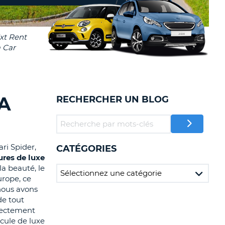
TION
NCES DE VOYAGES &
AFFILIÉS
TÈRES
U
CONNEXION
TÈRE
A
RECHERCHER UN BLOG
CULE
ALISER
ri Spider,
CATÉGORIES
TÈRE
ures de luxe
CULE
la beauté, le
urope, ce
L
 nous avons
de tout
E
irectement
icule de luxe