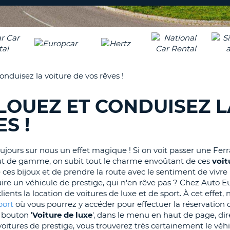
8-
VÉRIFICA
AGE
16
DU
CARAC
NOUVEA
AU
MOT
MOINS
DE
nduisez la voiture de vos rêves !
UN
PASSE
CARAC
LOUEZ ET CONDUISEZ L
MAJUS
AU
S !
MOINS
RÉINITI
LE
UN
MOT
ujours sur nous un effet magique ! Si on voit passer une Ferra
CARAC
DE
t de gamme, on subit tout le charme envoûtant de ces
voit
PASSE
MINUS
de ces bijoux et de prendre la route avec le sentiment de vivre 
AU
ire un véhicule de prestige, qui n'en rêve pas ? Chez Auto E
MOINS
CANCE
ents la location de voitures de luxe et de sport. À cet effet,
UN
port
où vous pourrez y accéder pour effectuer la réservation 
CHIFFR
e bouton '
Voiture de luxe
', dans le menu en haut de page, d
AU
voitures de prestige, vous trouverez très certainement le véh