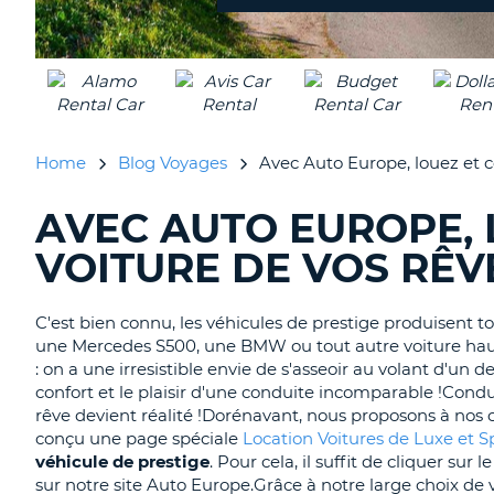
Home
Blog Voyages
Avec Auto Europe, louez et co
AVEC AUTO EUROPE, 
RECHERCHER
DES
VOITURE DE VOS RÊVE
BLOGS......
C'est bien connu, les véhicules de prestige produisent to
une Mercedes S500, une BMW ou tout autre voiture hau
: on a une irresistible envie de s'asseoir au volant d'un 
confort et le plaisir d'une conduite incomparable !Condu
rêve devient réalité !Dorénavant, nous proposons à nos cli
conçu une page spéciale
Location Voitures de Luxe et S
véhicule de prestige
. Pour cela, il suffit de cliquer sur l
sur notre site Auto Europe.Grâce à notre large choix de 