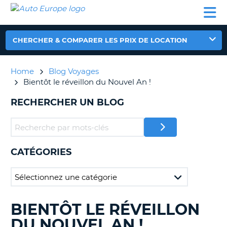
AUTO
LOCATION
LOCATION
CAMPING-
SUPPORT
EUROPE
DE
DE
PARTENAIRES
CAR
CLIENT
VOITURE
VOITURE
CHERCHER & COMPARER LES PRIX DE LOCATION
CAMPING-
CAR
Home
Blog Voyages
PARTENAIRES
Bientôt le réveillon du Nouvel An !
SUPPORT
ON
RECHERCHER UN BLOG
CLIENT
MON
COMPTE
GÉRER
CATÉGORIES
MA
RÉSERVATION
FRANCE
BIENTÔT LE RÉVEILLON
RECHERCHER
DES
DU NOUVEL AN !
BLOGS......