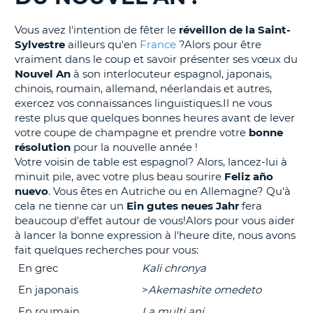
T
Vous avez l'intention de fêter le
réveillon de la Saint-
Sylvestre
ailleurs qu'en
France
?Alors pour être
vraiment dans le coup et savoir présenter ses vœux du
Nouvel An
à son interlocuteur espagnol, japonais,
chinois, roumain, allemand, néerlandais et autres,
exercez vos connaissances linguistiques.Il ne vous
reste plus que quelques bonnes heures avant de lever
votre coupe de champagne et prendre votre
bonne
résolution
pour la nouvelle année !
Votre voisin de table est espagnol? Alors, lancez-lui à
minuit pile, avec votre plus beau sourire
Feliz año
nuevo
. Vous êtes en Autriche ou en Allemagne? Qu'à
cela ne tienne car un
Ein gutes neues Jahr
fera
beaucoup d'effet autour de vous!Alors pour vous aider
à lancer la bonne expression à l'heure dite, nous avons
fait quelques recherches pour vous:
En grec
Kali chronya
En japonais
>
Akemashite omedeto
En roumain
La multi ani
H