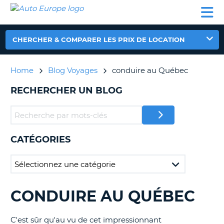
AUTO
LOCATION
LOCATION
CAMPING-
SUPPORT
EUROPE
DE
DE
PARTENAIRES
CAR
CLIENT
VOITURE
VOITURE
CHERCHER & COMPARER LES PRIX DE LOCATION
CAMPING-
CAR
Home
Blog Voyages
conduire au Québec
PARTENAIRES
RECHERCHER UN BLOG
SUPPORT
ON
CLIENT
MON
COMPTE
CATÉGORIES
GÉRER
MA
RÉSERVATION
FRANCE
CONDUIRE AU QUÉBEC
RECHERCHER
DES
BLOGS......
C'est sûr qu'au vu de cet impressionnant