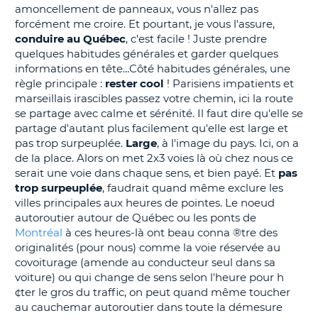
amoncellement de panneaux, vous n'allez pas
T
forcément me croire. Et pourtant, je vous l'assure,
conduire au Québec
, c'est facile ! Juste prendre
quelques habitudes générales et garder quelques
informations en tête...Côté habitudes générales, une
règle principale :
rester cool
! Parisiens impatients et
marseillais irascibles passez votre chemin, ici la route
se partage avec calme et sérénité. Il faut dire qu'elle se
partage d'autant plus facilement qu'elle est large et
pas trop surpeuplée.
Large
, à l'image du pays. Ici, on a
de la place. Alors on met 2x3 voies là où chez nous ce
serait une voie dans chaque sens, et bien payé. Et
pas
trop surpeuplée
, faudrait quand même exclure les
villes principales aux heures de pointes. Le noeud
autoroutier autour de Québec ou les ponts de
Montréal
à ces heures-là ont beau conna ®tre des
originalités (pour nous) comme la voie réservée au
covoiturage (amende au conducteur seul dans sa
voiture) ou qui change de sens selon l'heure pour h
¢ter le gros du traffic, on peut quand même toucher
au cauchemar autoroutier dans toute la démesure
H