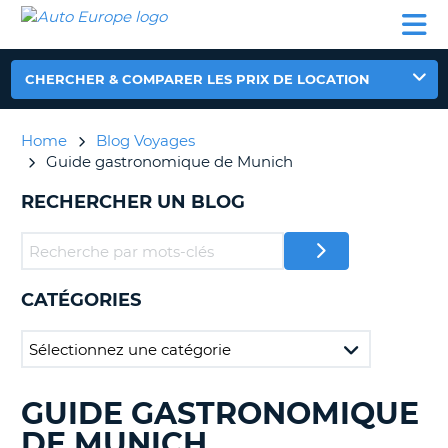
AUTO
LOCATION
LOCATION
CAMPING-
SUPPORT
EUROPE
DE
DE
PARTENAIRES
CAR
CLIENT
VOITURE
VOITURE
CHERCHER & COMPARER LES PRIX DE LOCATION
CAMPING-
CAR
Home
Blog Voyages
PARTENAIRES
Guide gastronomique de Munich
SUPPORT
ON
RECHERCHER UN BLOG
CLIENT
MON
COMPTE
GÉRER
CATÉGORIES
MA
RÉSERVATION
FRANCE
GUIDE GASTRONOMIQUE
RECHERCHER
DES
DE MUNICH
BLOGS......