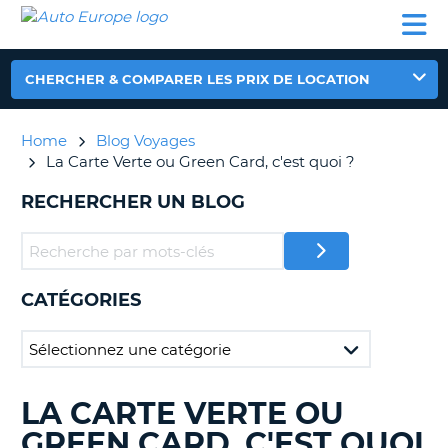
AUTO
LOCATION
LOCATION
CAMPING-
SUPPORT
EUROPE
DE
DE
PARTENAIRES
CAR
CLIENT
VOITURE
VOITURE
CHERCHER & COMPARER LES PRIX DE LOCATION
CAMPING-
CAR
Home
Blog Voyages
PARTENAIRES
La Carte Verte ou Green Card, c'est quoi ?
SUPPORT
ON
RECHERCHER UN BLOG
CLIENT
MON
COMPTE
GÉRER
CATÉGORIES
MA
RÉSERVATION
FRANCE
LA CARTE VERTE OU
RECHERCHER
DES
GREEN CARD, C'EST QUOI
BLOGS......